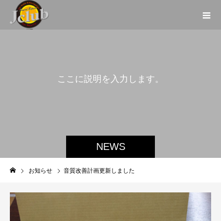
こ
こ
に
説
明
を
入
力
し
ま
す
。
NEWS
お知らせ
音質改善計画更新しました