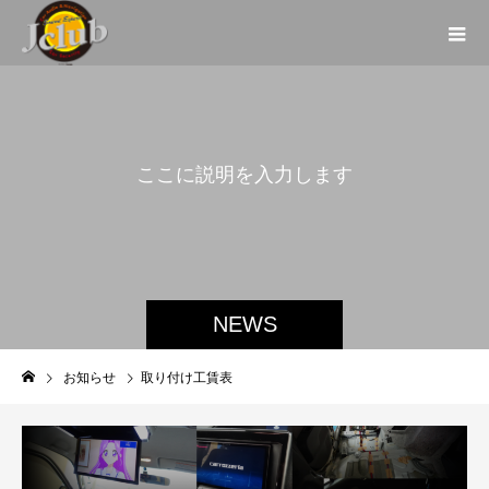
こ
こ
に
説
明
を
入
力
し
ま
す
。
NEWS
お知らせ
取り付け工賃表