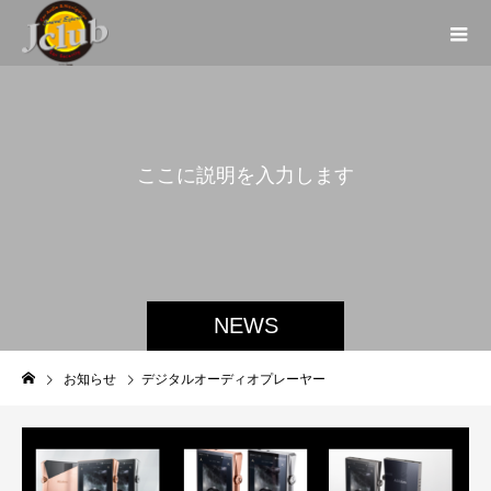
こ
こ
に
説
明
を
入
力
し
ま
す
。
NEWS
お知らせ
デジタルオーディオプレーヤー