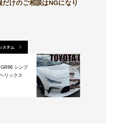
報だけのご相談はNGになり
yシステム
R86 シンプ
 ヘリックス