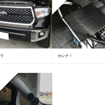
ラ
セレナ！