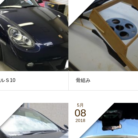
ルＳ10
骨組み
5月
08
2018