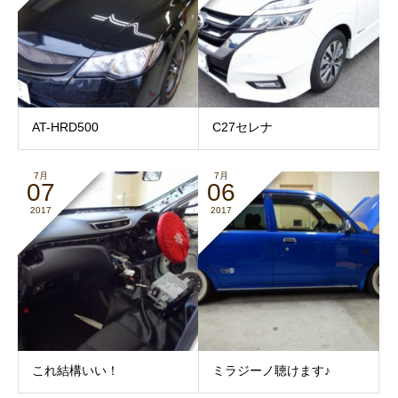
AT-HRD500
C27セレナ
7月
7月
07
06
2017
2017
これ結構いい！
ミラジーノ聴けます♪