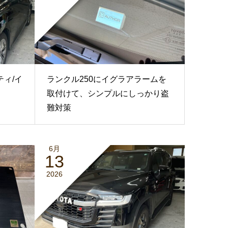
ティ/イ
ランクル250にイグラアラームを
取付けて、シンプルにしっかり盗
難対策
6月
13
2026