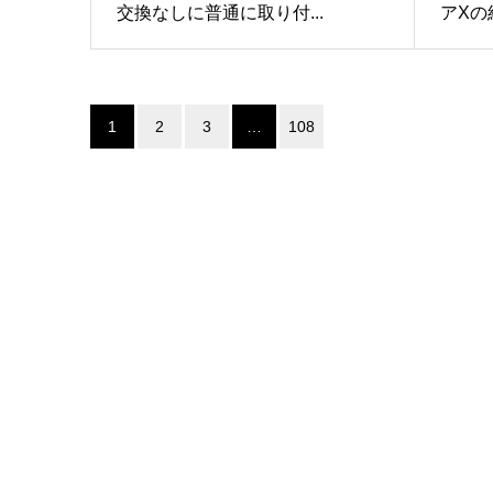
交換なしに普通に取り付...
アXの組
1
2
3
…
108