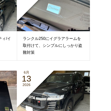
ティ/イ
ランクル250にイグラアラームを
取付けて、シンプルにしっかり盗
難対策
6月
13
2026