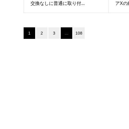
交換なしに普通に取り付...
アXの組
1
2
3
…
108