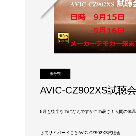
未分類
AVIC-CZ902XS試
8月も後半なのになんですかこの暑さ！人間の体
さてサイバーＸことAVIC-CZ902XS試聴会