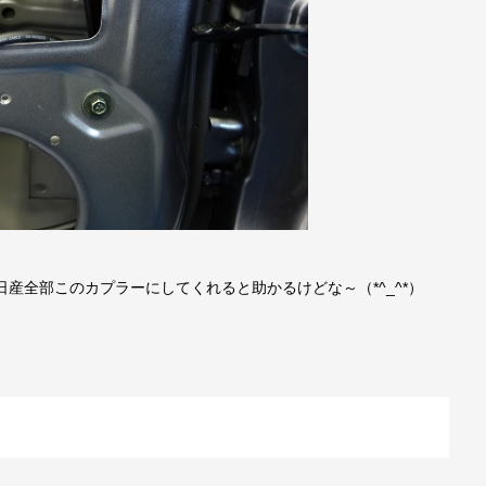
産全部このカプラーにしてくれると助かるけどな～（*^_^*）