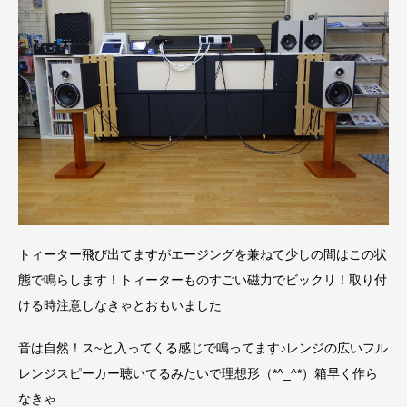
トィーター飛び出てますがエージングを兼ねて少しの間はこの状
態で鳴らします！トィーターものすごい磁力でビックリ！取り付
ける時注意しなきゃとおもいました
音は自然！ス~と入ってくる感じで鳴ってます♪レンジの広いフル
レンジスピーカー聴いてるみたいで理想形（*^_^*）箱早く作ら
なきゃ