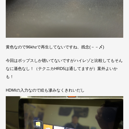
黄色なので96khzで再生してないですね、残念(－－〆)
今回はポップスしか聴いてないですがハイレゾと比較してもそん
なに遜色なし！（テクニカHRD5は通してますが）案外よいか
も！
HDMIの入力なので絵も滲みなくきれいだし