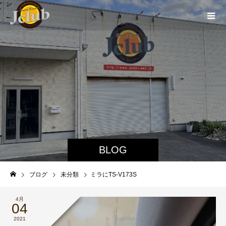
BLOG
ブログ
未分類
ミラにTS-V173S
4月
04
2021