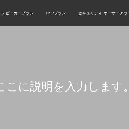
スピーカープラン
DSPプラン
セキュリティ オーサーアラ
こ
こ
に
説
明
を
入
力
し
ま
す
こ
こ
に