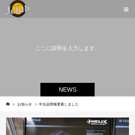
こ
こ
に
説
明
を
入
力
し
ま
す
。
こ
こ
に
説
明
を
NEWS
お知らせ
中古品情報更新しました